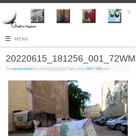
MENÜ
20220615_181256_001_72WM
Írta:
rozsacsonka
|
Közzétéve
2022-06-23
|
Teljes méret
1067 × 800
pixel