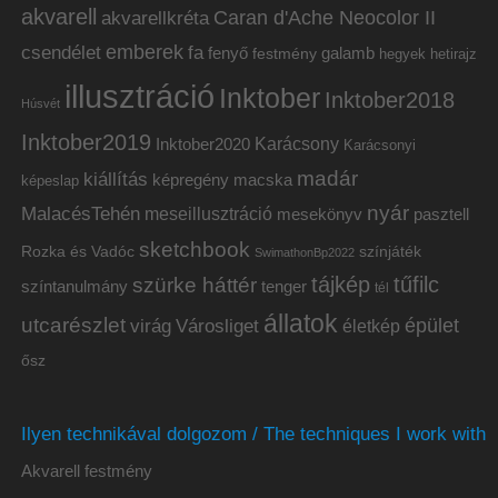
akvarell
akvarellkréta
Caran d'Ache Neocolor II
emberek
csendélet
fa
fenyő
galamb
festmény
hetirajz
hegyek
illusztráció
Inktober
Inktober2018
Húsvét
Inktober2019
Inktober2020
Karácsony
Karácsonyi
madár
kiállítás
képregény
macska
képeslap
nyár
MalacésTehén
meseillusztráció
mesekönyv
pasztell
sketchbook
Rozka és Vadóc
színjáték
SwimathonBp2022
tájkép
tűfilc
szürke háttér
színtanulmány
tenger
tél
állatok
utcarészlet
épület
virág
Városliget
életkép
ősz
Ilyen technikával dolgozom / The techniques I work with
Akvarell festmény