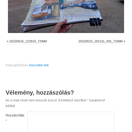
«
20220616_122815_72WM
20220615_181311_001_72WM
»
Könyvjelzőkhöz
Közvetlen link
.
Vélemény, hozzászólás?
Az e-mail címet nem tesszük közzé.
A kötelező mezőket
*
karakterrel
jelöltük
Hozzászólás
*