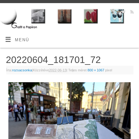
MENÜ
20220604_181701_72
Írta:
rozsacsonka
|
Közzétéve
2022-06-13
|
Teljes méret
800 × 1067
pixel