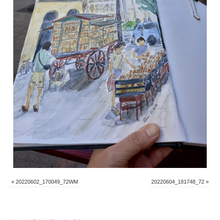
«
20220602_170049_72WM
20220604_181748_72
»