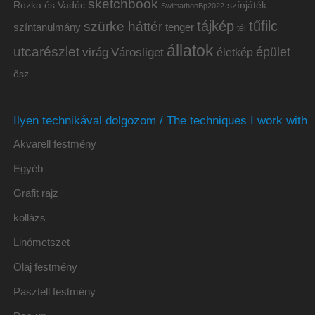
sketchbook
Rozka és Vadóc
színjáték
SwimathonBp2022
tájkép
tűfilc
szürke háttér
színtanulmány
tenger
tél
állatok
utcarészlet
épület
virág
Városliget
életkép
ősz
Ilyen technikával dolgozom / The techniques I work with
Akvarell festmény
Egyéb
Grafit rajz
kollázs
Linómetszet
Olaj festmény
Pasztell festmény