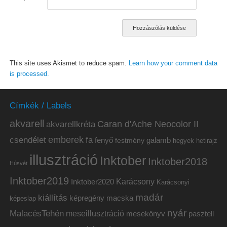
This site uses Akismet to reduce spam.
Learn how your comment data
is processed.
Címkék / Labels
akvarell
akvarellkréta
Caran d'Ache Neocolor II
emberek
csendélet
fa
fenyő
galamb
festmény
hetirajz
hegyek
illusztráció
Inktober
Inktober2018
Húsvét
Inktober2019
Inktober2020
Karácsony
Karácsonyi
madár
kiállítás
képregény
macska
képeslap
nyár
MalacésTehén
meseillusztráció
mesekönyv
pasztell