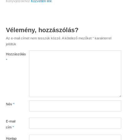
Könyvjelzőkhöz
Közvetlen link
.
Vélemény, hozzászólás?
Az e-mail címet nem tesszük közzé.
A kötelező mezőket
*
karakterrel
jelöltük
Hozzászólás
*
Név
*
E-mail
cím
*
Honlap