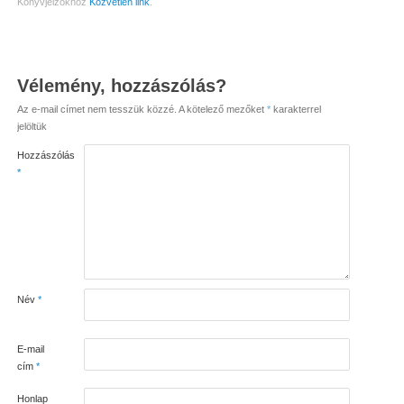
Könyvjelzőkhöz
Közvetlen link
.
Vélemény, hozzászólás?
Az e-mail címet nem tesszük közzé.
A kötelező mezőket
*
karakterrel
jelöltük
Hozzászólás
*
Név
*
E-mail
cím
*
Honlap