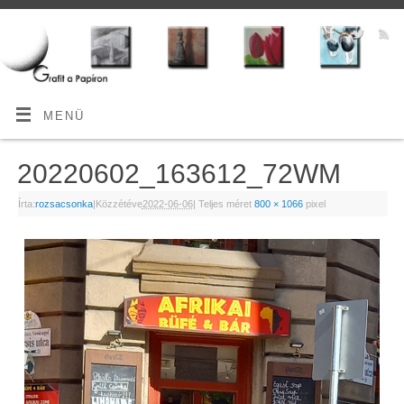
MENÜ
20220602_163612_72WM
Írta:
rozsacsonka
|
Közzétéve
2022-06-06
|
Teljes méret
800 × 1066
pixel