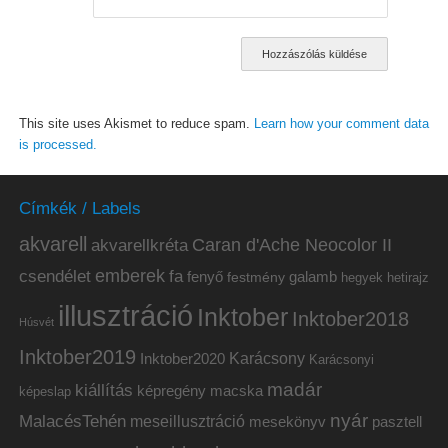
This site uses Akismet to reduce spam.
Learn how your comment data
is processed.
Címkék / Labels
akvarell
akvarellkréta
Caran d'Ache Neocolor II
emberek
csendélet
fa
fenyő
galamb
festmény
hetirajz
hegyek
illusztráció
Inktober
Inktober2018
Húsvét
Inktober2019
Inktober2020
Karácsony
Karácsonyi
madár
kiállítás
képregény
macska
képeslap
nyár
MalacésTehén
meseillusztráció
mesekönyv
pasztell