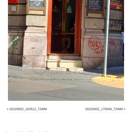
«
20220602_163512_72WM
20220602_170049_72WM
»