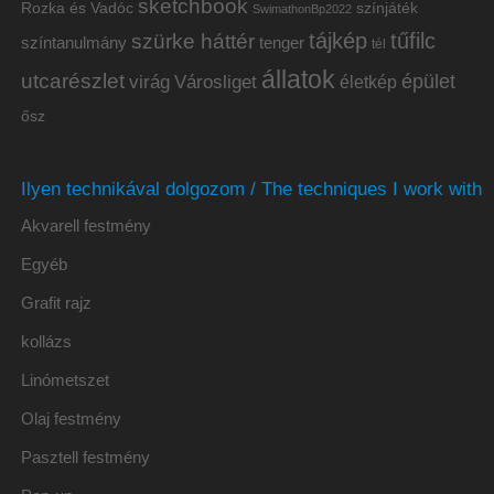
sketchbook
Rozka és Vadóc
színjáték
SwimathonBp2022
tájkép
tűfilc
szürke háttér
színtanulmány
tenger
tél
állatok
utcarészlet
épület
virág
Városliget
életkép
ősz
Ilyen technikával dolgozom / The techniques I work with
Akvarell festmény
Egyéb
Grafit rajz
kollázs
Linómetszet
Olaj festmény
Pasztell festmény