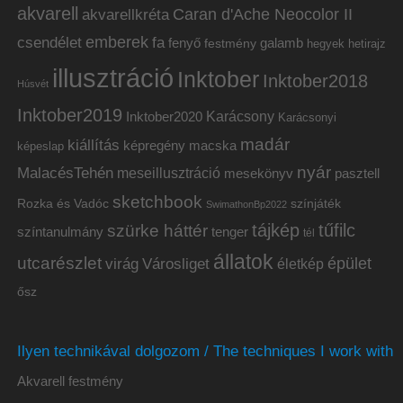
akvarell
akvarellkréta
Caran d'Ache Neocolor II
emberek
csendélet
fa
fenyő
galamb
festmény
hetirajz
hegyek
illusztráció
Inktober
Inktober2018
Húsvét
Inktober2019
Inktober2020
Karácsony
Karácsonyi
madár
kiállítás
képregény
macska
képeslap
nyár
MalacésTehén
meseillusztráció
mesekönyv
pasztell
sketchbook
Rozka és Vadóc
színjáték
SwimathonBp2022
tájkép
tűfilc
szürke háttér
színtanulmány
tenger
tél
állatok
utcarészlet
épület
virág
Városliget
életkép
ősz
Ilyen technikával dolgozom / The techniques I work with
Akvarell festmény