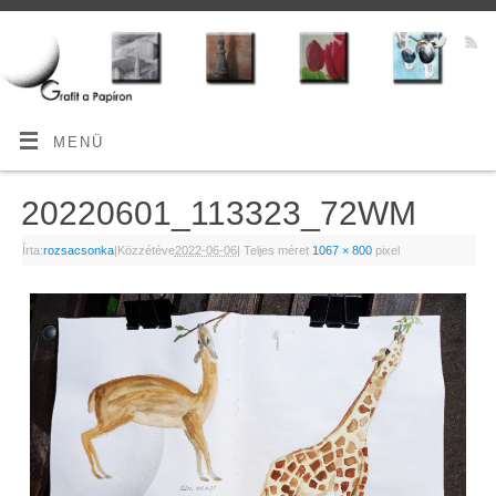
MENÜ
20220601_113323_72WM
Írta:
rozsacsonka
|
Közzétéve
2022-06-06
|
Teljes méret
1067 × 800
pixel