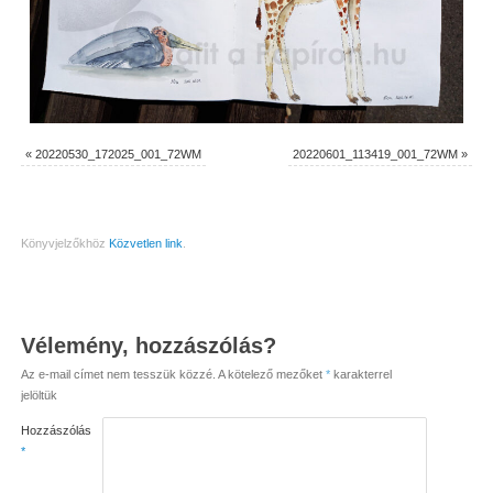
«
20220530_172025_001_72WM
20220601_113419_001_72WM
»
Könyvjelzőkhöz
Közvetlen link
.
Vélemény, hozzászólás?
Az e-mail címet nem tesszük közzé.
A kötelező mezőket
*
karakterrel
jelöltük
Hozzászólás
*