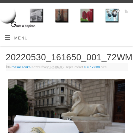
MENÜ
20220530_161650_001_72WM
Írta:
rozsacsonka
|
Közzétéve
2022-06-06
|
Teljes méret
1067 × 800
pixel