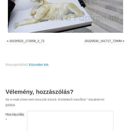
«
20220522_172558_2_72
20220530_161717_72WM
»
Könyvjelzőkhöz
Közvetlen link
.
Vélemény, hozzászólás?
Az e-mail címet nem tesszük közzé.
A kötelező mezőket
*
karakterrel
jelöltük
Hozzászólás
*