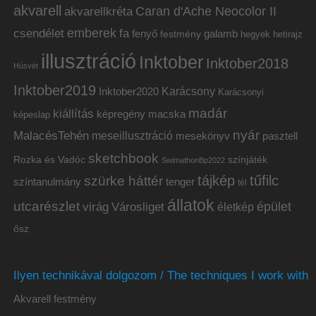
akvarell
akvarellkréta
Caran d'Ache Neocolor II
emberek
csendélet
fa
fenyő
galamb
festmény
hetirajz
hegyek
illusztráció
Inktober
Inktober2018
Húsvét
Inktober2019
Inktober2020
Karácsony
Karácsonyi
madár
kiállítás
képregény
macska
képeslap
nyár
MalacésTehén
meseillusztráció
mesekönyv
pasztell
sketchbook
Rozka és Vadóc
színjáték
SwimathonBp2022
tájkép
tűfilc
szürke háttér
színtanulmány
tenger
tél
állatok
utcarészlet
épület
virág
Városliget
életkép
ősz
Ilyen technikával dolgozom / The techniques I work with
Akvarell festmény