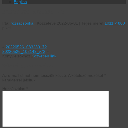
English
20220526_101345_72
Írta:
rozsacsonka
|
Közzétéve
2022-06-01
|
Teljes méret
1011 × 800
pixel
«
20220526_083230_72
20220526_102149_v72
»
Könyvjelzőkhöz
Közvetlen link
.
Vélemény, hozzászólás?
Az e-mail címet nem tesszük közzé.
A kötelező mezőket
*
karakterrel jelöltük
Hozzászólás
*