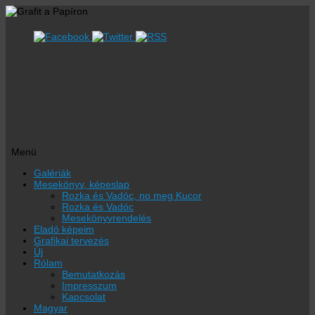
Menü
Megszakítás
Galériák
Mesekönyv, képeslap
Rozka és Vadóc, no meg Kucor
Rozka és Vadóc
Mesekönyvrendelés
Eladó képeim
Grafikai tervezés
Új
Rólam
Bemutatkozás
Impresszum
Kapcsolat
Magyar