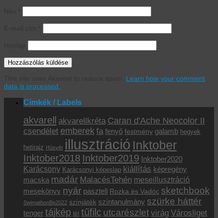
Név
*
E-mail cím
*
Honlap
This site uses Akismet to reduce spam.
Learn how your comment
data is processed.
Címkék / Labels
akvarell
akvarellkréta
Caran d'Ache Neocolor II
emberek
csendélet
fa
fenyő
galamb
festmény
hegyek
illusztráció
Inktober
hetirajz
Húsvét
Inktober2018
Inktober2019
Inktober2020
kiállítás
Karácsony
képregény
Karácsonyi képeslap
madár
MalacésTehén
macska
meseillusztráció
sketchbook
nyár
mesekönyv
pasztell
Rozka és Vadóc
szürke háttér
színtanulmány
színjáték
SwimathonBp2022
tájkép
tűfilc
utcarészlet
virág
Városliget
tenger
tél