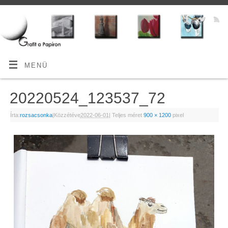
MENÜ
20220524_123537_72
Írta:
rozsacsonka
|
Közzétéve
2022-06-01
|
Teljes méret
900 × 1200
pixel