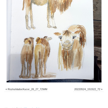
«
RozkaVadocKucor_26_27_72WM
20220524_151522_72
»