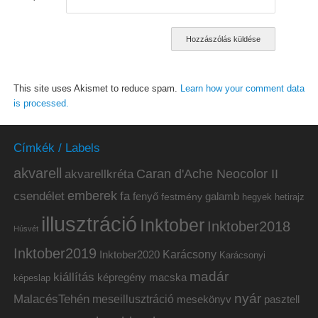
This site uses Akismet to reduce spam.
Learn how your comment data
is processed.
Címkék / Labels
akvarell
akvarellkréta
Caran d'Ache Neocolor II
emberek
csendélet
fa
fenyő
galamb
festmény
hetirajz
hegyek
illusztráció
Inktober
Inktober2018
Húsvét
Inktober2019
Inktober2020
Karácsony
Karácsonyi
madár
kiállítás
képregény
macska
képeslap
nyár
MalacésTehén
meseillusztráció
mesekönyv
pasztell