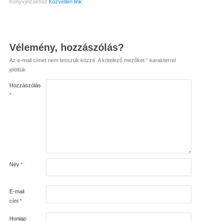
Könyvjelzőkhöz
Közvetlen link
.
Vélemény, hozzászólás?
Az e-mail címet nem tesszük közzé.
A kötelező mezőket
*
karakterrel
jelöltük
Hozzászólás
*
Név
*
E-mail
cím
*
Honlap